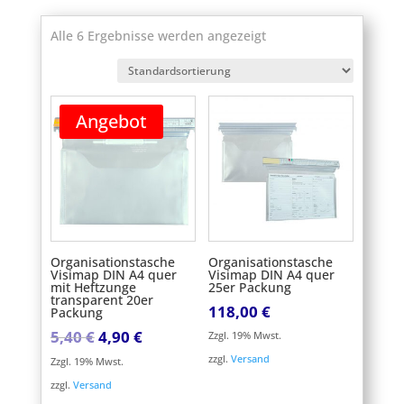
Alle 6 Ergebnisse werden angezeigt
Angebot
Organisationstasche
Organisationstasche
Visimap DIN A4 quer
Visimap DIN A4 quer
mit Heftzunge
25er Packung
transparent 20er
118,00
€
Packung
Ursprünglicher
Aktueller
5,40
€
4,90
€
Zzgl. 19% Mwst.
Preis
Preis
zzgl.
Versand
Zzgl. 19% Mwst.
war:
ist:
zzgl.
Versand