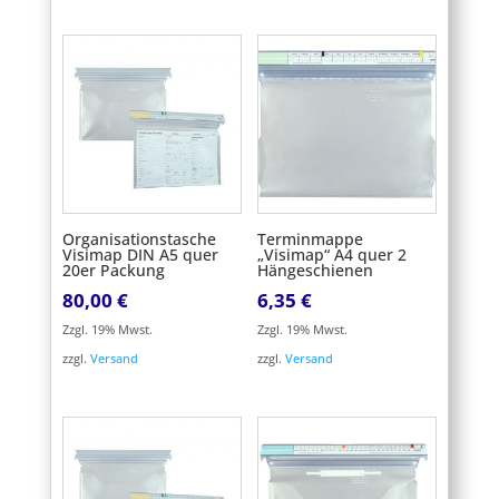
5,40 €
4,90 €.
Organisationstasche
Terminmappe
Visimap DIN A5 quer
„Visimap“ A4 quer 2
20er Packung
Hängeschienen
80,00
€
6,35
€
Zzgl. 19% Mwst.
Zzgl. 19% Mwst.
zzgl.
Versand
zzgl.
Versand